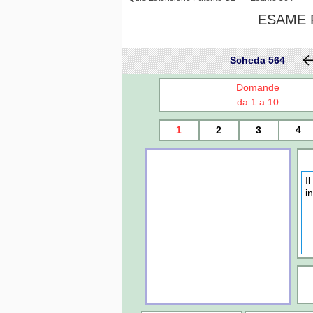
ESAME P
Scheda 564
Domande
da 1 a 10
1
2
3
4
I
i