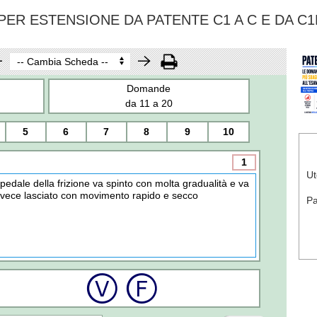
ER ESTENSIONE DA PATENTE C1 A C E DA C1
Domande
da 11 a 20
5
6
7
8
9
10
1
Ut
l pedale della frizione va spinto con molta gradualità e va
nvece lasciato con movimento rapido e secco
P