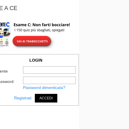
E A CE
LOGIN
ente
assword
Password dimenticata?
Registrati
ACCEDI