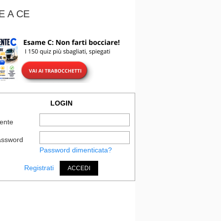
E A CE
LOGIN
ente
assword
Password dimenticata?
Registrati
ACCEDI