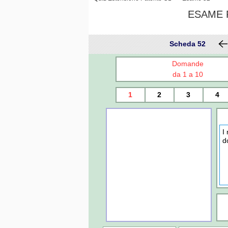
ESAME P
Scheda 52
Domande
da 1 a 10
1
2
3
4
I
d