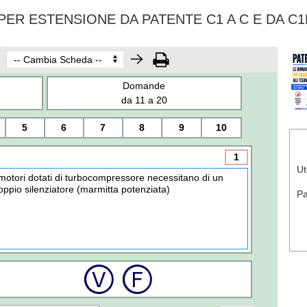
ER ESTENSIONE DA PATENTE C1 A C E DA C1
Domande
da 11 a 20
5
6
7
8
9
10
1
Ut
 motori dotati di turbocompressore necessitano di un
oppio silenziatore (marmitta potenziata)
P