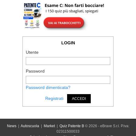
LOGIN
Utente
Password
Password dimenticata?
Registrati
ACCEDI
News
|
Autoscuola
|
Market
|
Quiz Patente B
© 2026 - eBrave S.r.l. P.iva:
02311500033