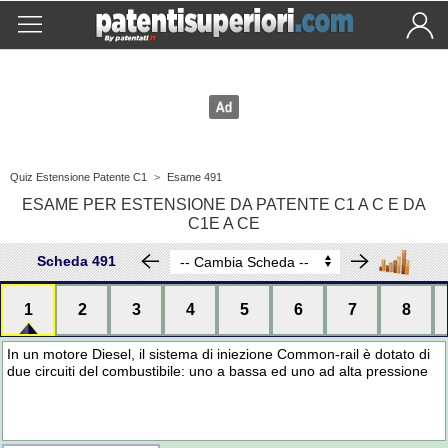
Quiz Estensione Patente C1
>
Esame 491
ESAME PER ESTENSIONE DA PATENTE C1 A C E DA
C1E A CE
Scheda 491
1
2
3
4
5
6
7
8
In un motore Diesel, il sistema di iniezione Common-rail è dotato di
due circuiti del combustibile: uno a bassa ed uno ad alta pressione