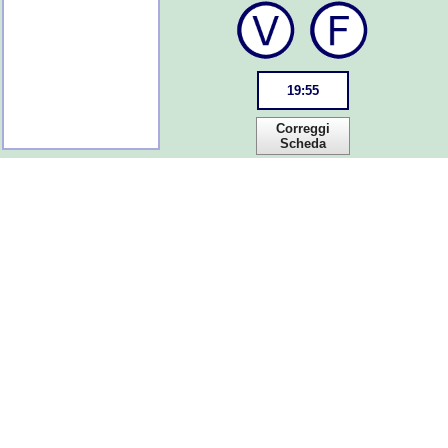
19
:
55
Correggi
Scheda