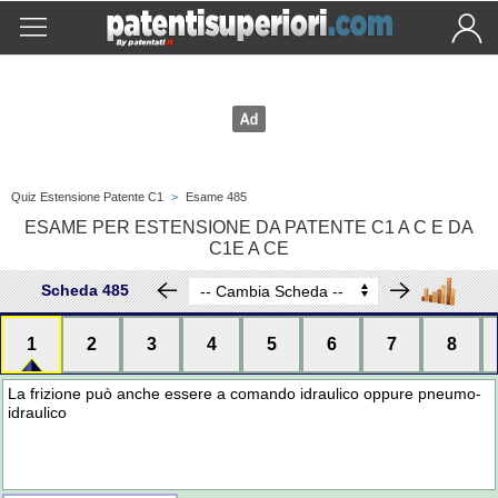
Quiz Estensione Patente C1
>
Esame 485
ESAME PER ESTENSIONE DA PATENTE C1 A C E DA
C1E A CE
Scheda 485
1
2
3
4
5
6
7
8
La frizione può anche essere a comando idraulico oppure pneumo-
idraulico