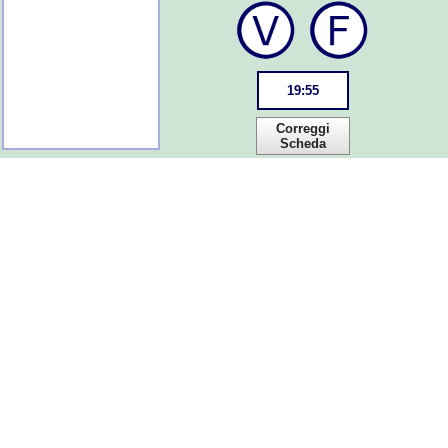
19
:
55
Correggi
Scheda