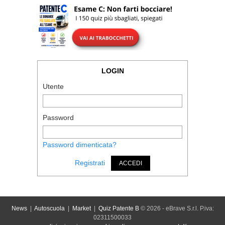
LOGIN
Utente
Password
Password dimenticata?
Registrati
ACCEDI
News
|
Autoscuola
|
Market
|
Quiz Patente B
© 2026 - eBrave S.r.l. P.iva:
02311500033