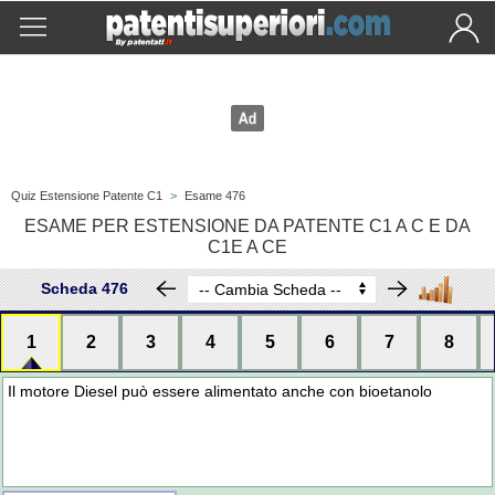
Quiz Estensione Patente C1
>
Esame 476
ESAME PER ESTENSIONE DA PATENTE C1 A C E DA
C1E A CE
Scheda 476
1
2
3
4
5
6
7
8
Il motore Diesel può essere alimentato anche con bioetanolo