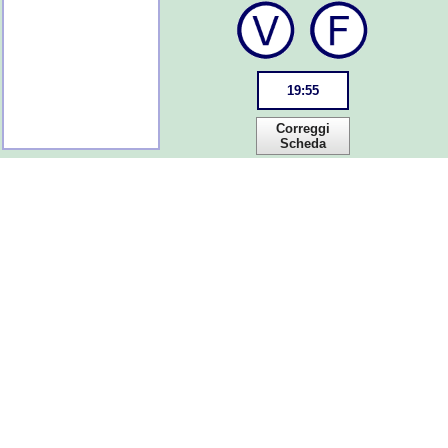
19
:
55
Correggi
Scheda