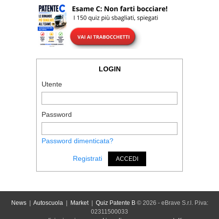
LOGIN
Utente
Password
Password dimenticata?
Registrati
ACCEDI
News
|
Autoscuola
|
Market
|
Quiz Patente B
© 2026 - eBrave S.r.l. P.iva:
02311500033