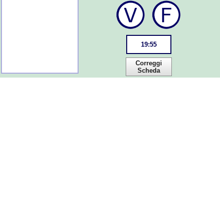
19
:
55
Correggi
Scheda