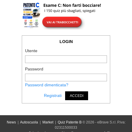
LOGIN
Utente
Password
Password dimenticata?
Registrati
ACCEDI
News
|
Autoscuola
|
Market
|
Quiz Patente B
© 2026 - eBrave S.r.l. P.iva:
02311500033