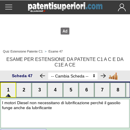
Quiz Estensione Patente C1
>
Esame 47
ESAME PER ESTENSIONE DA PATENTE C1 A C E DA
C1E A CE
Scheda 47
1
2
3
4
5
6
7
8
I motori Diesel non necessitano di lubrificazione perché il gasolio
funge anche da lubrificante