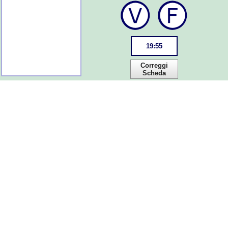
19
:
55
Correggi
Scheda