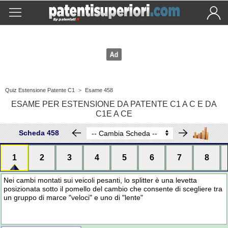
Quiz Estensione Patente C1
>
Esame 458
ESAME PER ESTENSIONE DA PATENTE C1 A C E DA
C1E A CE
Scheda 458
1
2
3
4
5
6
7
8
Nei cambi montati sui veicoli pesanti, lo splitter è una levetta
posizionata sotto il pomello del cambio che consente di scegliere tra
un gruppo di marce "veloci" e uno di "lente"