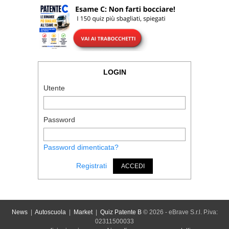
LOGIN
Utente
Password
Password dimenticata?
Registrati
ACCEDI
News
|
Autoscuola
|
Market
|
Quiz Patente B
© 2026 - eBrave S.r.l. P.iva:
02311500033