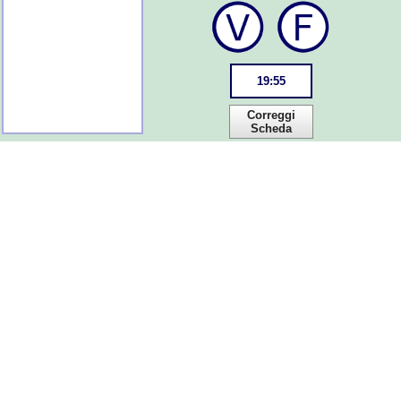
19
:
55
Correggi
Scheda