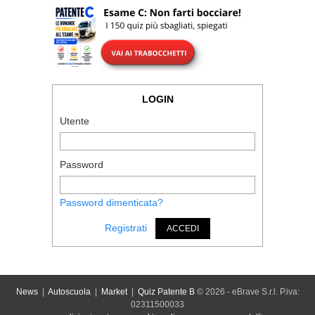
LOGIN
Utente
Password
Password dimenticata?
Registrati
ACCEDI
News
|
Autoscuola
|
Market
|
Quiz Patente B
© 2026 - eBrave S.r.l. P.iva:
02311500033