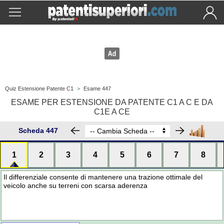
Quiz Estensione Patente C1
>
Esame 447
ESAME PER ESTENSIONE DA PATENTE C1 A C E DA
C1E A CE
Scheda 447
1
2
3
4
5
6
7
8
Il differenziale consente di mantenere una trazione ottimale del
veicolo anche su terreni con scarsa aderenza