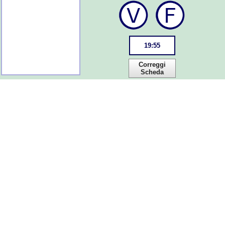
19
:
55
Correggi
Scheda