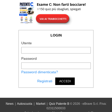
LOGIN
Utente
Password
Password dimenticata?
Registrati
ACCEDI
News
|
Autoscuola
|
Market
|
Quiz Patente B
© 2026 - eBrave S.r.l. P.iva:
02311500033