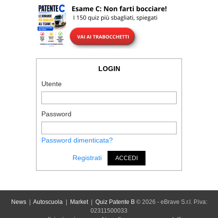
LOGIN
Utente
Password
Password dimenticata?
Registrati
ACCEDI
News
|
Autoscuola
|
Market
|
Quiz Patente B
© 2026 - eBrave S.r.l. P.iva:
02311500033