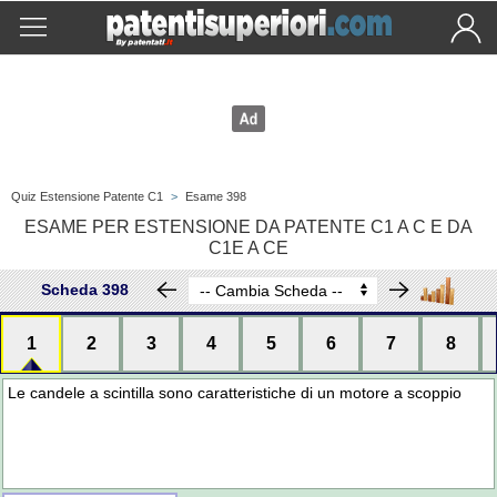
Quiz Estensione Patente C1
>
Esame 398
ESAME PER ESTENSIONE DA PATENTE C1 A C E DA
C1E A CE
Scheda 398
1
2
3
4
5
6
7
8
Le candele a scintilla sono caratteristiche di un motore a scoppio