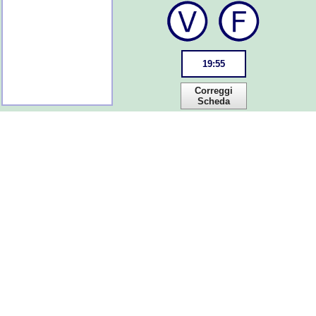
19
:
55
Correggi
Scheda