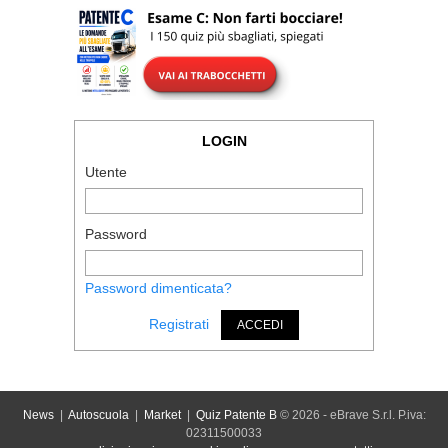
LOGIN
Utente
Password
Password dimenticata?
Registrati
ACCEDI
News
|
Autoscuola
|
Market
|
Quiz Patente B
© 2026 - eBrave S.r.l. P.iva:
02311500033