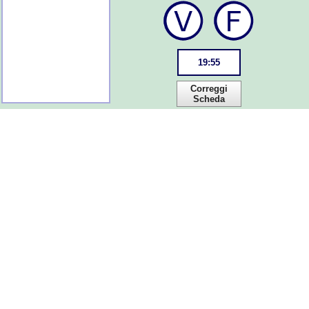
19
:
55
Correggi
Scheda