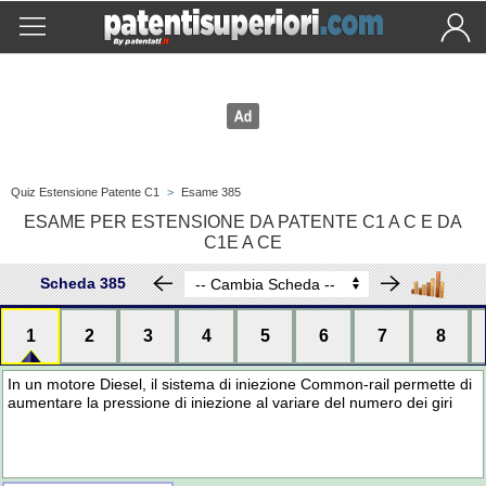
Quiz Estensione Patente C1
>
Esame 385
ESAME PER ESTENSIONE DA PATENTE C1 A C E DA
C1E A CE
Scheda 385
1
2
3
4
5
6
7
8
In un motore Diesel, il sistema di iniezione Common-rail permette di
aumentare la pressione di iniezione al variare del numero dei giri