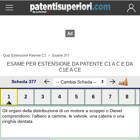
Quiz Estensione Patente C1
>
Esame 377
ESAME PER ESTENSIONE DA PATENTE C1 A C E DA
C1E A CE
Scheda 377
1
2
3
4
5
6
7
8
Gli organi della distribuzione di un motore a scoppio o Diesel
comprendono: l'albero a camme, le valvole, una catena o una
cinghia dentata