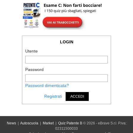
LOGIN
Utente
Password
Password dimenticata?
Registrati
ACCEDI
News
|
Autoscuola
|
Market
|
Quiz Patente B
© 2026 - eBrave S.r.l. P.iva:
02311500033