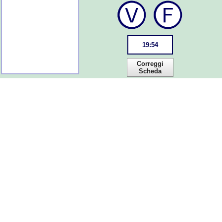
19
:
54
Correggi
Scheda