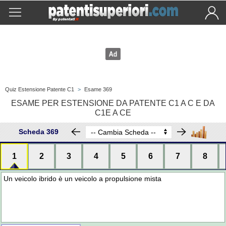
Quiz Estensione Patente C1
>
Esame 369
ESAME PER ESTENSIONE DA PATENTE C1 A C E DA
C1E A CE
Scheda 369
1
2
3
4
5
6
7
8
Un veicolo ibrido è un veicolo a propulsione mista