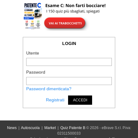
LOGIN
Utente
Password
Password dimenticata?
Registrati
ACCEDI
News
|
Autoscuola
|
Market
|
Quiz Patente B
© 2026 - eBrave S.r.l. P.iva:
02311500033