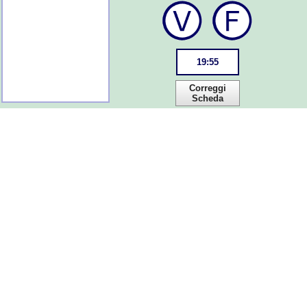
19
:
55
Correggi
Scheda