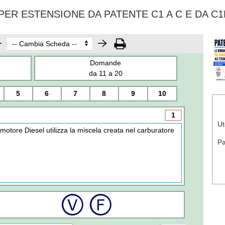
ER ESTENSIONE DA PATENTE C1 A C E DA C1
Domande
da 11 a 20
5
6
7
8
9
10
1
Ut
l motore Diesel utilizza la miscela creata nel carburatore
P