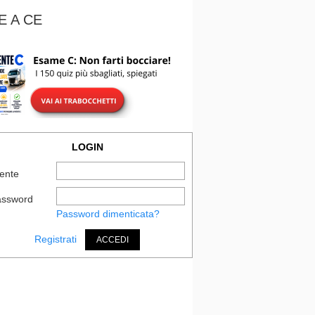
E A CE
LOGIN
ente
assword
Password dimenticata?
Registrati
ACCEDI