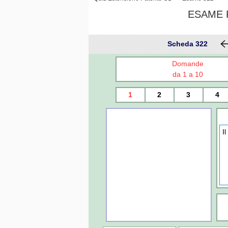
ESAME P
Scheda 322
Domande
da 1 a 10
1
2
3
4
I