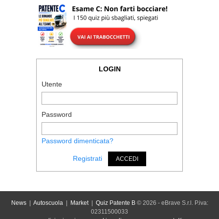
LOGIN
Utente
Password
Password dimenticata?
Registrati
ACCEDI
News
|
Autoscuola
|
Market
|
Quiz Patente B
© 2026 - eBrave S.r.l. P.iva:
02311500033