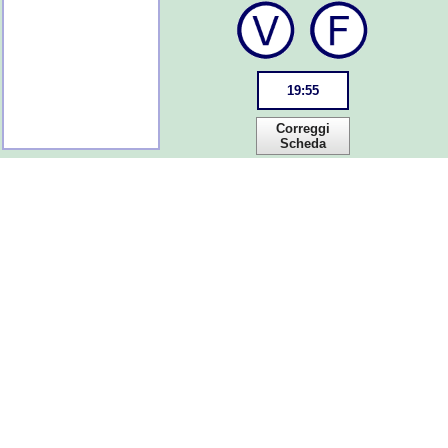
19
:
55
Correggi
Scheda