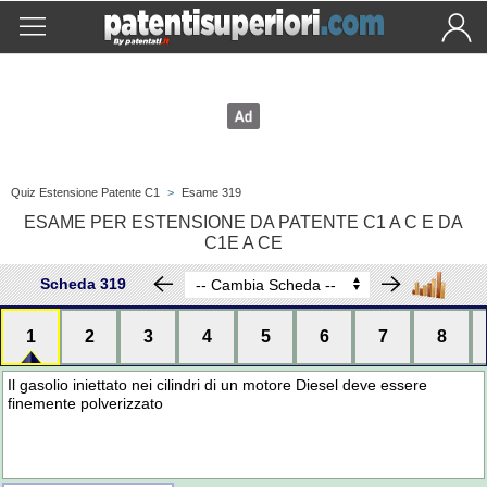
Quiz Estensione Patente C1
>
Esame 319
ESAME PER ESTENSIONE DA PATENTE C1 A C E DA
C1E A CE
Scheda 319
1
2
3
4
5
6
7
8
Il gasolio iniettato nei cilindri di un motore Diesel deve essere
finemente polverizzato