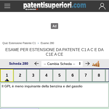
Quiz Estensione Patente C1
>
Esame 280
ESAME PER ESTENSIONE DA PATENTE C1 A C E DA
C1E A CE
Scheda 280
1
2
3
4
5
6
7
8
Il GPL è meno inquinante della benzina e del gasolio