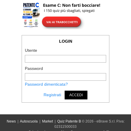
LOGIN
Utente
Password
Password dimenticata?
Registrati
ACCEDI
News
|
Autoscuola
|
Market
|
Quiz Patente B
© 2026 - eBrave S.r.l. P.iva:
02311500033