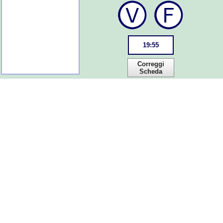
19
:
55
Correggi
Scheda