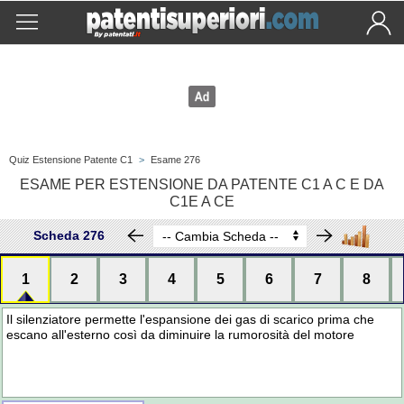
Quiz Estensione Patente C1
>
Esame 276
ESAME PER ESTENSIONE DA PATENTE C1 A C E DA
C1E A CE
Scheda 276
1
2
3
4
5
6
7
8
Il silenziatore permette l'espansione dei gas di scarico prima che
escano all'esterno così da diminuire la rumorosità del motore