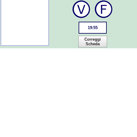
19
:
55
Correggi
Scheda