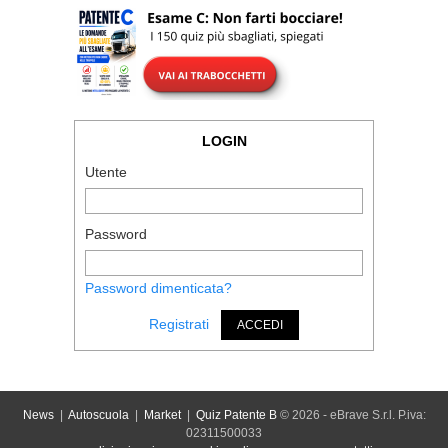
LOGIN
Utente
Password
Password dimenticata?
Registrati
ACCEDI
News
|
Autoscuola
|
Market
|
Quiz Patente B
© 2026 - eBrave S.r.l. P.iva:
02311500033