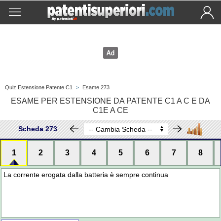
Quiz Estensione Patente C1
>
Esame 273
ESAME PER ESTENSIONE DA PATENTE C1 A C E DA
C1E A CE
Scheda 273
1
2
3
4
5
6
7
8
La corrente erogata dalla batteria è sempre continua