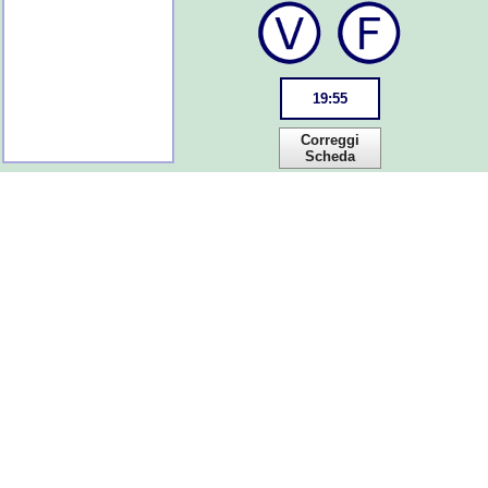
19
:
55
Correggi
Scheda