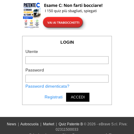
LOGIN
Utente
Password
Password dimenticata?
Registrati
ACCEDI
News
|
Autoscuola
|
Market
|
Quiz Patente B
© 2026 - eBrave S.r.l. P.iva:
02311500033