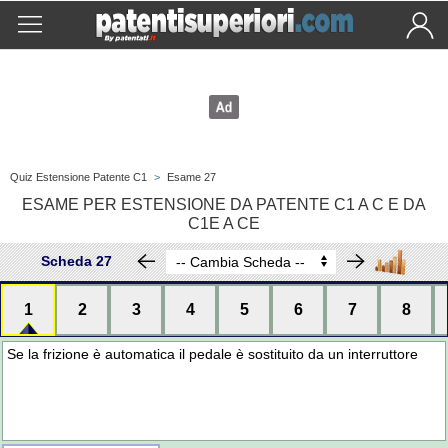
Quiz Estensione Patente C1
>
Esame 27
ESAME PER ESTENSIONE DA PATENTE C1 A C E DA
C1E A CE
Scheda 27
1
2
3
4
5
6
7
8
Se la frizione è automatica il pedale è sostituito da un interruttore