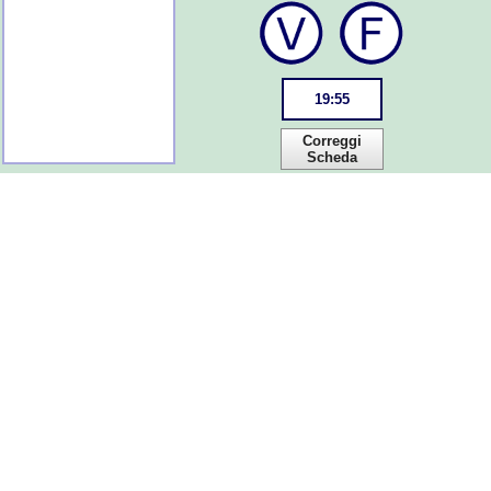
19
:
55
Correggi
Scheda