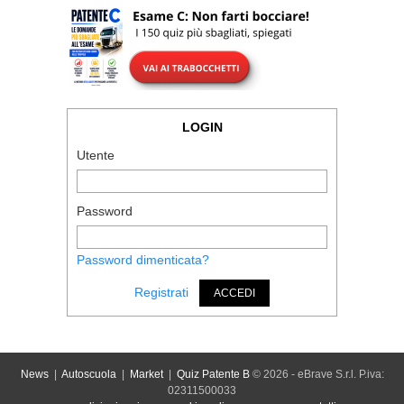
LOGIN
Utente
Password
Password dimenticata?
Registrati
ACCEDI
News
|
Autoscuola
|
Market
|
Quiz Patente B
© 2026 - eBrave S.r.l. P.iva:
02311500033