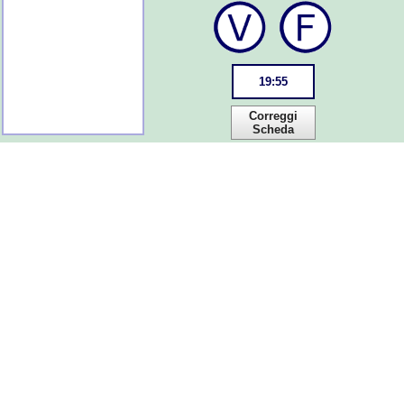
19
:
55
Correggi
Scheda