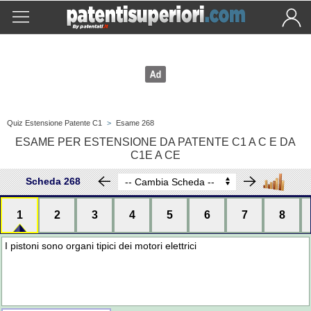
Quiz Estensione Patente C1
>
Esame 268
ESAME PER ESTENSIONE DA PATENTE C1 A C E DA
C1E A CE
Scheda 268
1
2
3
4
5
6
7
8
I pistoni sono organi tipici dei motori elettrici