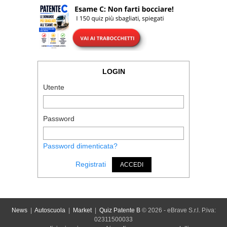
LOGIN
Utente
Password
Password dimenticata?
Registrati
ACCEDI
News
|
Autoscuola
|
Market
|
Quiz Patente B
© 2026 - eBrave S.r.l. P.iva:
02311500033