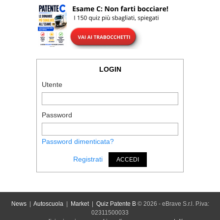
LOGIN
Utente
Password
Password dimenticata?
Registrati
ACCEDI
News
|
Autoscuola
|
Market
|
Quiz Patente B
© 2026 - eBrave S.r.l. P.iva:
02311500033