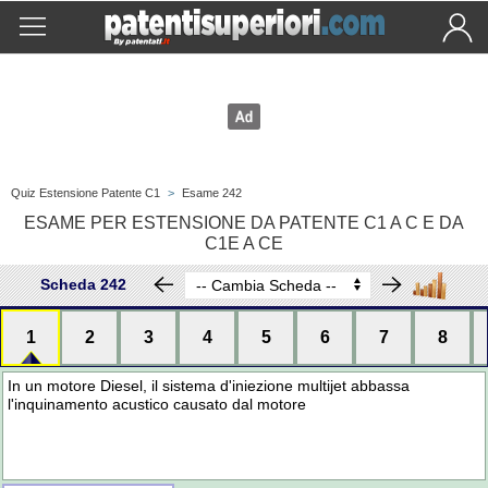
Quiz Estensione Patente C1
>
Esame 242
ESAME PER ESTENSIONE DA PATENTE C1 A C E DA
C1E A CE
Scheda 242
1
2
3
4
5
6
7
8
In un motore Diesel, il sistema d'iniezione multijet abbassa
l'inquinamento acustico causato dal motore