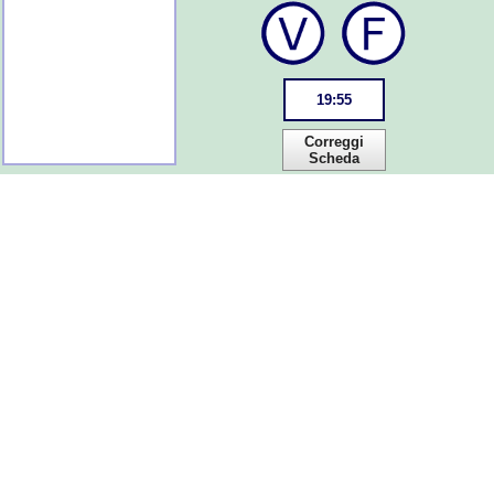
19
:
55
Correggi
Scheda