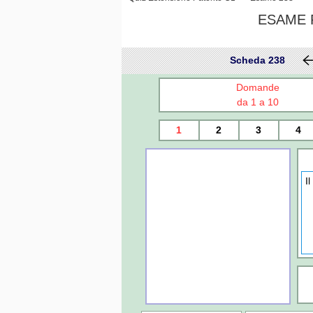
ESAME P
Scheda 238
Domande
da 1 a 10
1
2
3
4
I