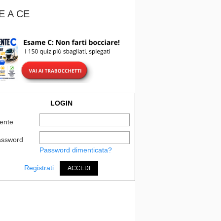
E A CE
LOGIN
ente
assword
Password dimenticata?
Registrati
ACCEDI