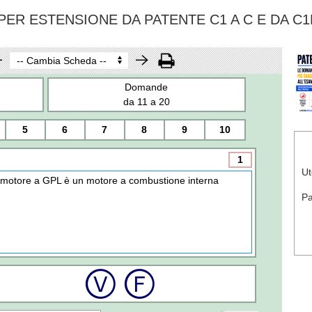
ER ESTENSIONE DA PATENTE C1 A C E DA C1
Domande
da 11 a 20
5
6
7
8
9
10
1
Ut
l motore a GPL è un motore a combustione interna
P