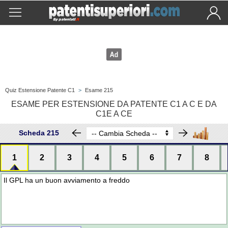
Quiz Estensione Patente C1
>
Esame 215
ESAME PER ESTENSIONE DA PATENTE C1 A C E DA
C1E A CE
Scheda 215
1
2
3
4
5
6
7
8
Il GPL ha un buon avviamento a freddo