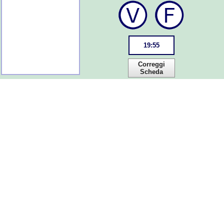
19
:
55
Correggi
Scheda