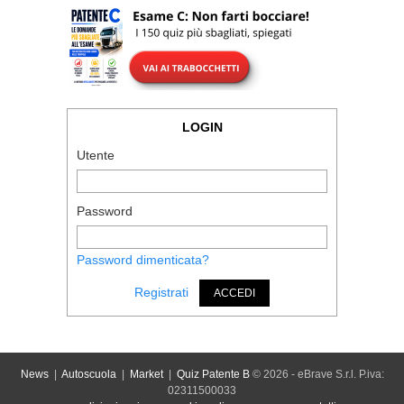
LOGIN
Utente
Password
Password dimenticata?
Registrati
ACCEDI
News
|
Autoscuola
|
Market
|
Quiz Patente B
© 2026 - eBrave S.r.l. P.iva:
02311500033