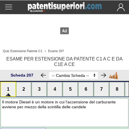
Quiz Estensione Patente C1
>
Esame 207
ESAME PER ESTENSIONE DA PATENTE C1 A C E DA
C1E A CE
Scheda 207
1
2
3
4
5
6
7
8
Il motore Diesel è un motore in cui l'accensione del carburante
avviene per mezzo della scintilla delle candele