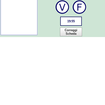
19
:
55
Correggi
Scheda