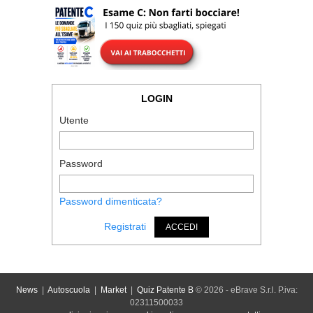
LOGIN
Utente
Password
Password dimenticata?
Registrati
ACCEDI
News
|
Autoscuola
|
Market
|
Quiz Patente B
© 2026 - eBrave S.r.l. P.iva:
02311500033