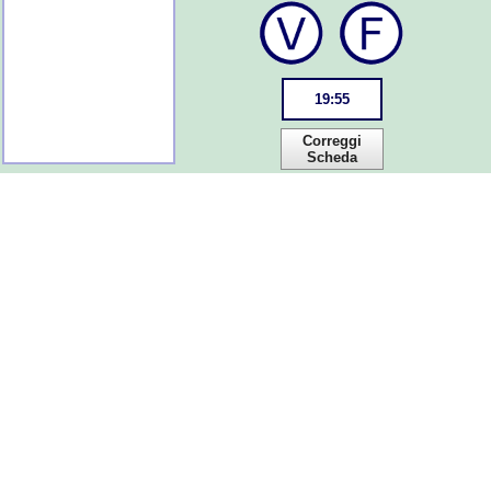
19
:
55
Correggi
Scheda