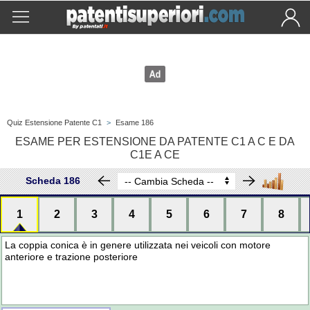
Quiz Estensione Patente C1
>
Esame 186
ESAME PER ESTENSIONE DA PATENTE C1 A C E DA
C1E A CE
Scheda 186
1
2
3
4
5
6
7
8
La coppia conica è in genere utilizzata nei veicoli con motore
anteriore e trazione posteriore