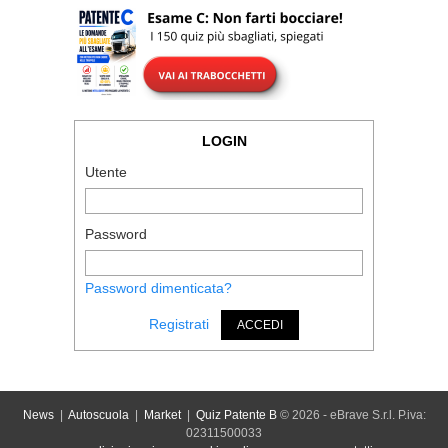
LOGIN
Utente
Password
Password dimenticata?
Registrati
ACCEDI
News
|
Autoscuola
|
Market
|
Quiz Patente B
© 2026 - eBrave S.r.l. P.iva:
02311500033