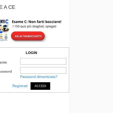
E A CE
LOGIN
ente
assword
Password dimenticata?
Registrati
ACCEDI