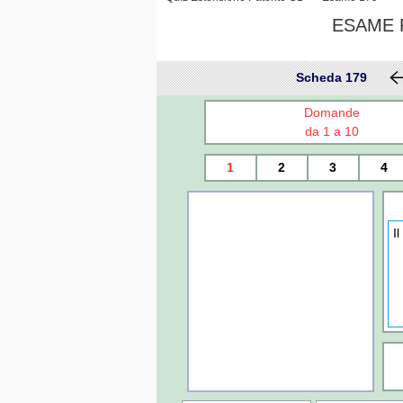
ESAME P
Scheda 179
Domande
da 1 a 10
1
2
3
4
I