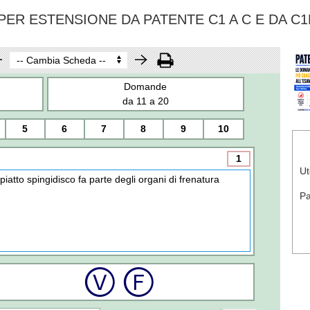
ER ESTENSIONE DA PATENTE C1 A C E DA C1
Domande
da 11 a 20
5
6
7
8
9
10
1
Ut
l piatto spingidisco fa parte degli organi di frenatura
P