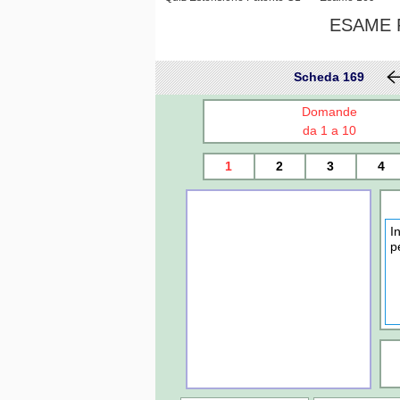
ESAME P
Scheda 169
Domande
da 1 a 10
1
2
3
4
I
p