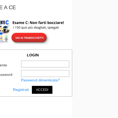
E A CE
LOGIN
ente
assword
Password dimenticata?
Registrati
ACCEDI