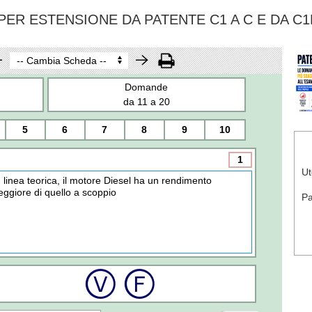
ER ESTENSIONE DA PATENTE C1 A C E DA C1
Domande
da 11 a 20
5
6
7
8
9
10
1
Ut
n linea teorica, il motore Diesel ha un rendimento
eggiore di quello a scoppio
P