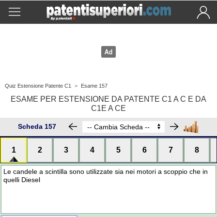
Quiz Estensione Patente C1
>
Esame 157
ESAME PER ESTENSIONE DA PATENTE C1 A C E DA
C1E A CE
Scheda 157
1
2
3
4
5
6
7
8
Le candele a scintilla sono utilizzate sia nei motori a scoppio che in
quelli Diesel