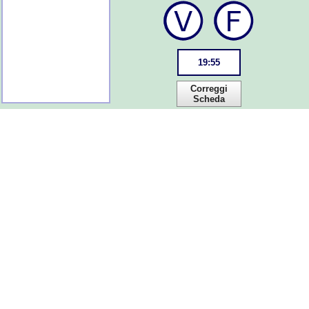
19
:
55
Correggi
Scheda