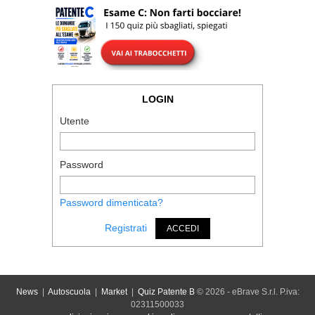
LOGIN
Utente
Password
Password dimenticata?
Registrati
ACCEDI
News
|
Autoscuola
|
Market
|
Quiz Patente B
© 2026 - eBrave S.r.l. P.iva:
02311500033