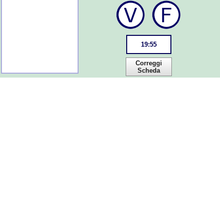
19
:
55
Correggi
Scheda