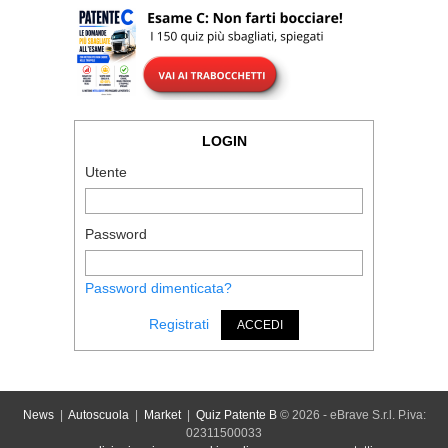
LOGIN
Utente
Password
Password dimenticata?
Registrati
ACCEDI
News
|
Autoscuola
|
Market
|
Quiz Patente B
© 2026 - eBrave S.r.l. P.iva:
02311500033