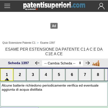
Quiz Estensione Patente C1
>
Esame 1397
ESAME PER ESTENSIONE DA PATENTE C1 A C E DA
C1E A CE
Scheda 1397
1
2
3
4
5
6
7
8
Alcune batterie richiedono periodicamente verifica ed eventuale
aggiunta di acqua distillata