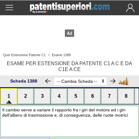
Quiz Estensione Patente C1
>
Esame 1388
ESAME PER ESTENSIONE DA PATENTE C1 A C E DA
C1E A CE
Scheda 1388
1
2
3
4
5
6
7
8
Il cambio serve a variare il rapporto fra i giri del motore ed i giri
dell'albero di trasmissione e, di conseguenza, delle ruote motrici