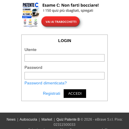
LOGIN
Utente
Password
Password dimenticata?
Registrati
ACCEDI
News
|
Autoscuola
|
Market
|
Quiz Patente B
© 2026 - eBrave S.r.l. P.iva:
02311500033