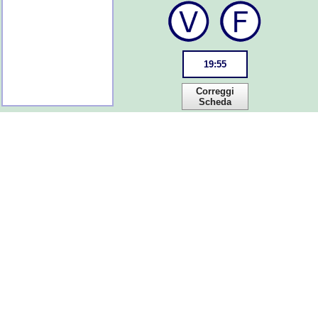
19
:
55
Correggi
Scheda