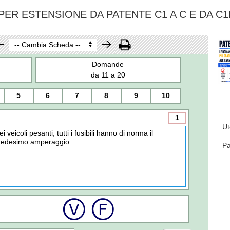
ER ESTENSIONE DA PATENTE C1 A C E DA C1
Domande
da 11 a 20
5
6
7
8
9
10
1
Ut
ei veicoli pesanti, tutti i fusibili hanno di norma il
edesimo amperaggio
P