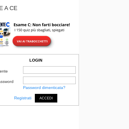
E A CE
LOGIN
ente
assword
Password dimenticata?
Registrati
ACCEDI