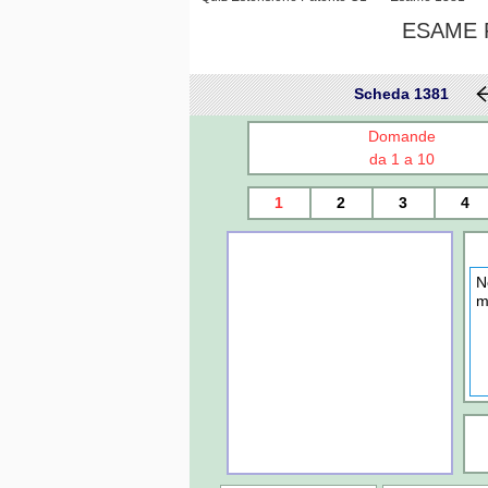
ESAME P
Scheda 1381
Domande
da 1 a 10
1
2
3
4
N
m