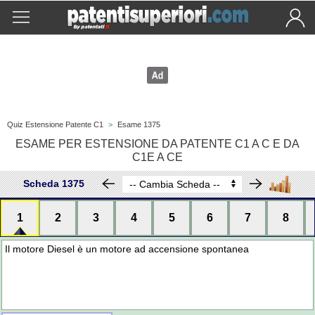
Quiz Estensione Patente C1
>
Esame 1375
ESAME PER ESTENSIONE DA PATENTE C1 A C E DA
C1E A CE
Scheda 1375
1
2
3
4
5
6
7
8
Il motore Diesel è un motore ad accensione spontanea