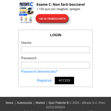
LOGIN
Utente
Password
Password dimenticata?
Registrati
ACCEDI
News
|
Autoscuola
|
Market
|
Quiz Patente B
© 2026 - eBrave S.r.l. P.iva:
02311500033