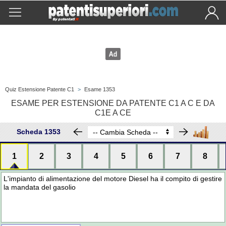
Quiz Estensione Patente C1
>
Esame 1353
ESAME PER ESTENSIONE DA PATENTE C1 A C E DA
C1E A CE
Scheda 1353
1
2
3
4
5
6
7
8
L'impianto di alimentazione del motore Diesel ha il compito di gestire
la mandata del gasolio