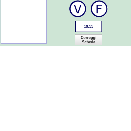
19
:
55
Correggi
Scheda