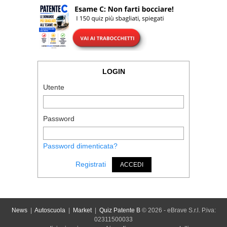
LOGIN
Utente
Password
Password dimenticata?
Registrati
ACCEDI
News
|
Autoscuola
|
Market
|
Quiz Patente B
© 2026 - eBrave S.r.l. P.iva:
02311500033