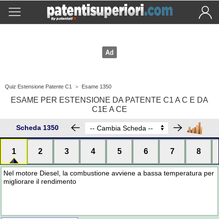
Quiz Estensione Patente C1
>
Esame 1350
ESAME PER ESTENSIONE DA PATENTE C1 A C E DA
C1E A CE
Scheda 1350
1
2
3
4
5
6
7
8
Nel motore Diesel, la combustione avviene a bassa temperatura per
migliorare il rendimento