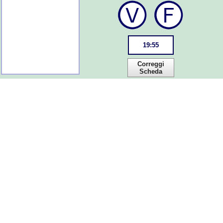
19
:
55
Correggi
Scheda