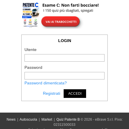
LOGIN
Utente
Password
Password dimenticata?
Registrati
ACCEDI
News
|
Autoscuola
|
Market
|
Quiz Patente B
© 2026 - eBrave S.r.l. P.iva:
02311500033