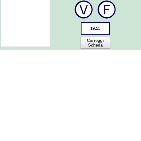
19
:
55
Correggi
Scheda