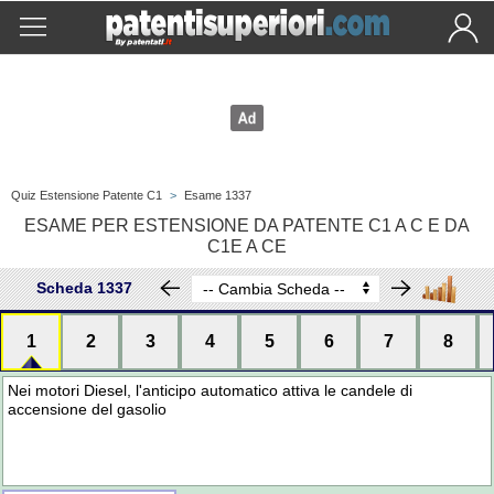
Quiz Estensione Patente C1
>
Esame 1337
ESAME PER ESTENSIONE DA PATENTE C1 A C E DA
C1E A CE
Scheda 1337
1
2
3
4
5
6
7
8
Nei motori Diesel, l'anticipo automatico attiva le candele di
accensione del gasolio