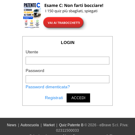
LOGIN
Utente
Password
Password dimenticata?
Registrati
ACCEDI
News
|
Autoscuola
|
Market
|
Quiz Patente B
© 2026 - eBrave S.r.l. P.iva:
02311500033