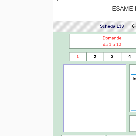
ESAME P
Scheda 133
Domande
da 1 a 10
1
2
3
4
I