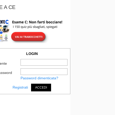
E A CE
LOGIN
ente
assword
Password dimenticata?
Registrati
ACCEDI