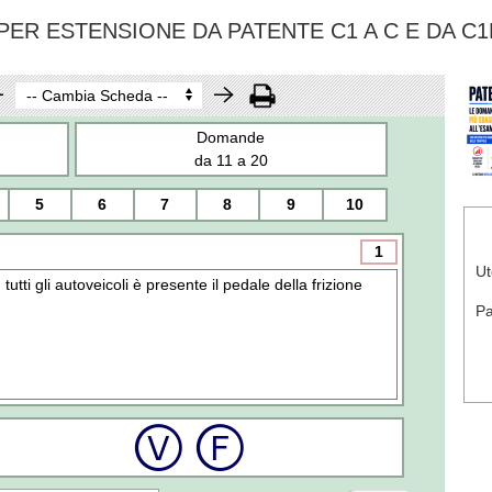
ER ESTENSIONE DA PATENTE C1 A C E DA C1
Domande
da 11 a 20
5
6
7
8
9
10
1
Ut
n tutti gli autoveicoli è presente il pedale della frizione
P