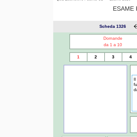
ESAME P
Scheda 1326
Domande
da 1 a 10
1
2
3
4
I
f
d