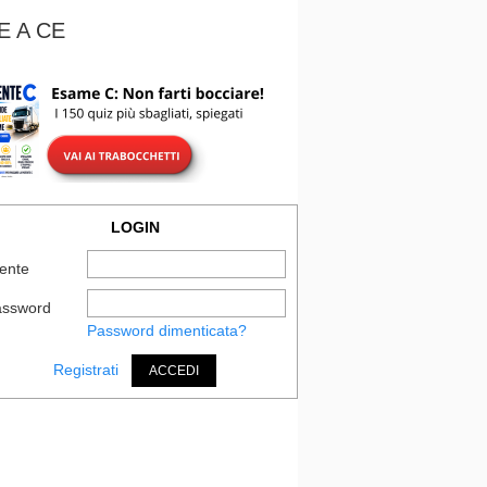
E A CE
LOGIN
ente
assword
Password dimenticata?
Registrati
ACCEDI