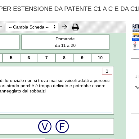
ER ESTENSIONE DA PATENTE C1 A C E DA C1
Domande
da 11 a 20
5
6
7
8
9
10
1
Ut
l differenziale non si trova mai sui veicoli adatti a percorsi
uori-strada perché è troppo delicato e potrebbe essere
P
anneggiato dai sobbalzi