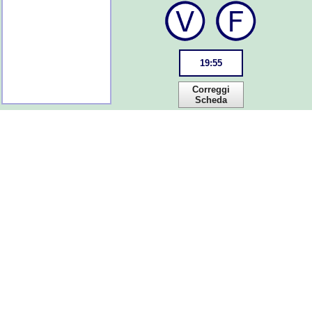
19
:
55
Correggi
Scheda