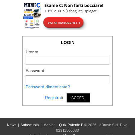
LOGIN
Utente
Password
Password dimenticata?
Registrati
ACCEDI
News
|
Autoscuola
|
Market
|
Quiz Patente B
© 2026 - eBrave S.r.l. P.iva:
02311500033