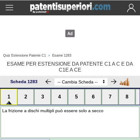
Quiz Estensione Patente C1
>
Esame 1283
ESAME PER ESTENSIONE DA PATENTE C1 A C E DA
C1E A CE
Scheda 1283
1
2
3
4
5
6
7
8
La frizione a dischi multipli può essere solo a secco