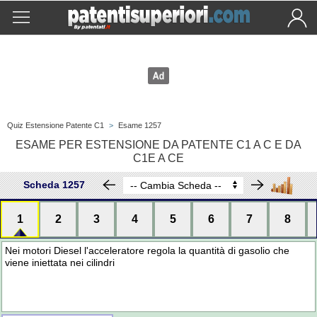
Quiz Estensione Patente C1
>
Esame 1257
ESAME PER ESTENSIONE DA PATENTE C1 A C E DA
C1E A CE
Scheda 1257
1
2
3
4
5
6
7
8
Nei motori Diesel l'acceleratore regola la quantità di gasolio che
viene iniettata nei cilindri