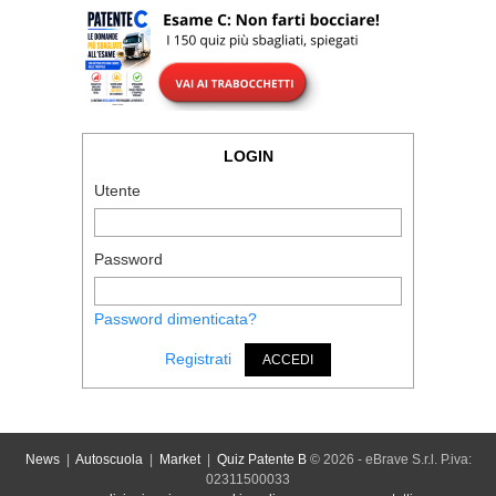
LOGIN
Utente
Password
Password dimenticata?
Registrati
ACCEDI
News
|
Autoscuola
|
Market
|
Quiz Patente B
© 2026 - eBrave S.r.l. P.iva:
02311500033