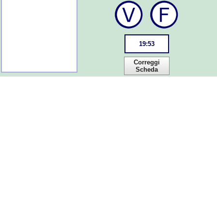
19
:
53
Correggi
Scheda