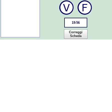
19
:
55
Correggi
Scheda