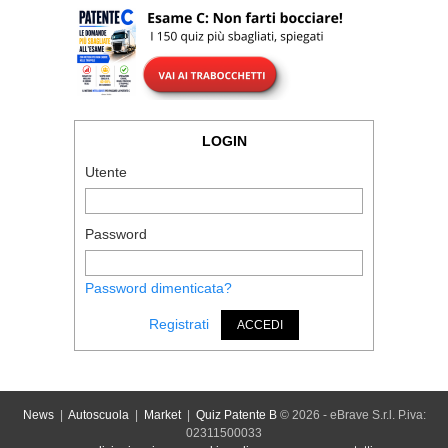
LOGIN
Utente
Password
Password dimenticata?
Registrati
ACCEDI
News
|
Autoscuola
|
Market
|
Quiz Patente B
© 2026 - eBrave S.r.l. P.iva:
02311500033