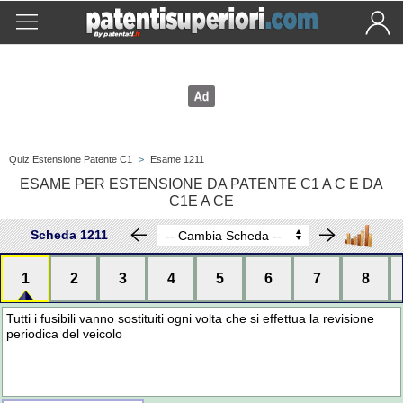
Quiz Estensione Patente C1
>
Esame 1211
ESAME PER ESTENSIONE DA PATENTE C1 A C E DA
C1E A CE
Scheda 1211
1
2
3
4
5
6
7
8
Tutti i fusibili vanno sostituiti ogni volta che si effettua la revisione
periodica del veicolo