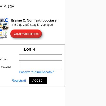
E A CE
LOGIN
ente
assword
Password dimenticata?
Registrati
ACCEDI