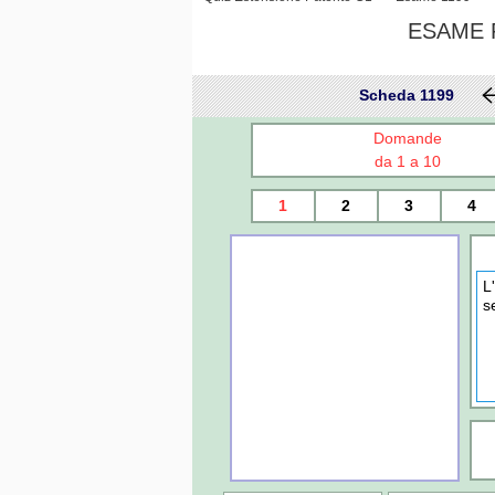
ESAME P
Scheda 1199
Domande
da 1 a 10
1
2
3
4
L
s