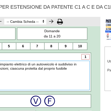
ER ESTENSIONE DA PATENTE C1 A C E DA C1
Domande
da 11 a 20
5
6
7
8
9
10
1
Ut
'impianto elettrico di un autoveicolo è suddiviso in
ezioni, ciascuna protetta dal proprio fusibile
P