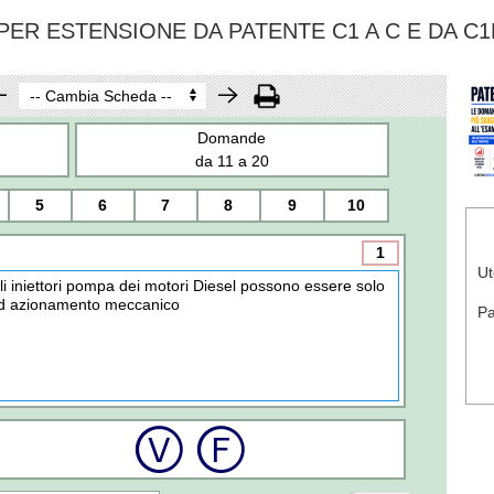
ER ESTENSIONE DA PATENTE C1 A C E DA C1
Domande
da 11 a 20
5
6
7
8
9
10
1
Ut
li iniettori pompa dei motori Diesel possono essere solo
d azionamento meccanico
P