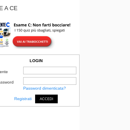
E A CE
LOGIN
ente
assword
Password dimenticata?
Registrati
ACCEDI