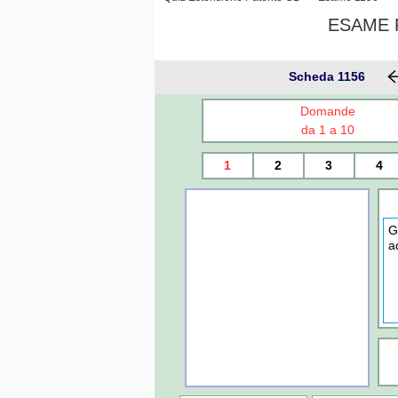
ESAME P
Scheda 1156
Domande
da 1 a 10
1
2
3
4
G
a