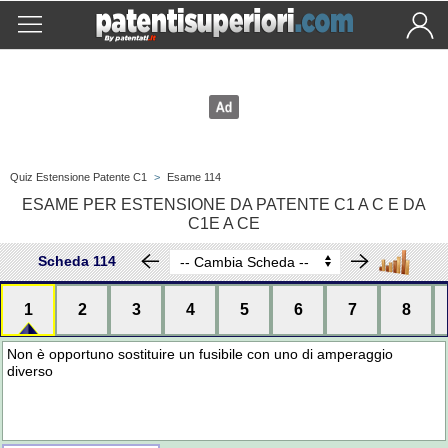
Quiz Estensione Patente C1
>
Esame 114
ESAME PER ESTENSIONE DA PATENTE C1 A C E DA
C1E A CE
Scheda 114
1
2
3
4
5
6
7
8
Non è opportuno sostituire un fusibile con uno di amperaggio
diverso