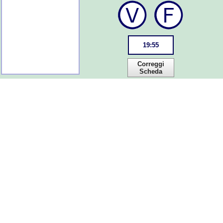
19
:
55
Correggi
Scheda