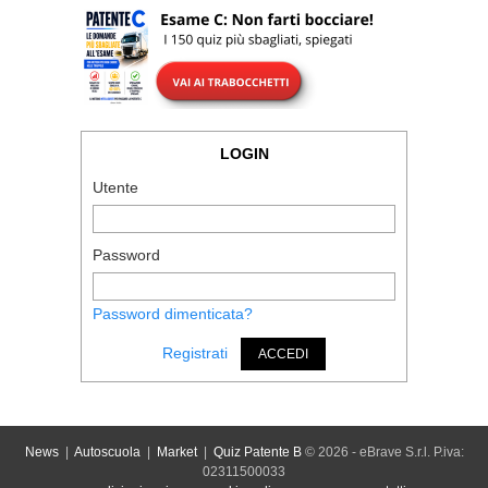
LOGIN
Utente
Password
Password dimenticata?
Registrati
ACCEDI
News
|
Autoscuola
|
Market
|
Quiz Patente B
© 2026 - eBrave S.r.l. P.iva:
02311500033