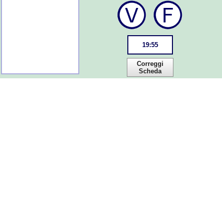
19
:
55
Correggi
Scheda