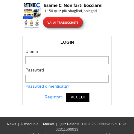
LOGIN
Utente
Password
Password dimenticata?
Registrati
ACCEDI
News
|
Autoscuola
|
Market
|
Quiz Patente B
© 2026 - eBrave S.r.l. P.iva:
02311500033