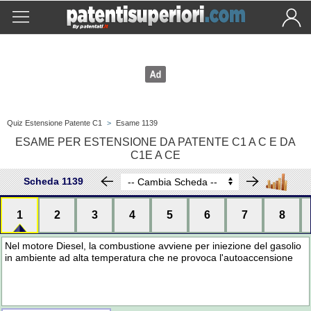
Quiz Estensione Patente C1
>
Esame 1139
ESAME PER ESTENSIONE DA PATENTE C1 A C E DA
C1E A CE
Scheda 1139
1
2
3
4
5
6
7
8
Nel motore Diesel, la combustione avviene per iniezione del gasolio
in ambiente ad alta temperatura che ne provoca l'autoaccensione