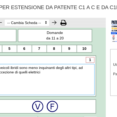
ER ESTENSIONE DA PATENTE C1 A C E DA C1
Domande
da 11 a 20
5
6
7
8
9
10
1
Ut
 veicoli ibridi sono meno inquinanti degli altri tipi, ad
ccezione di quelli elettrici
P