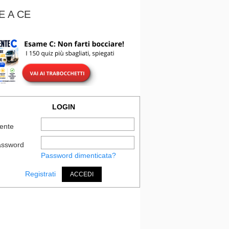
E A CE
LOGIN
ente
assword
Password dimenticata?
Registrati
ACCEDI