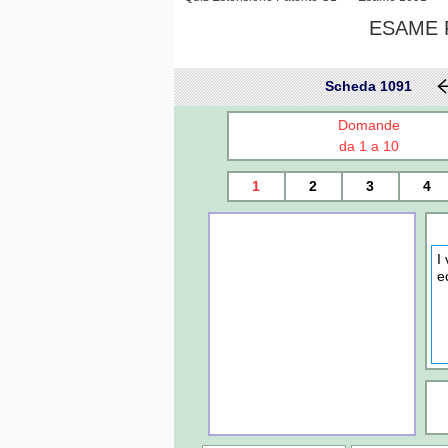
ESAME P
Scheda 1091
Domande
da 1 a 10
1
2
3
4
I
e