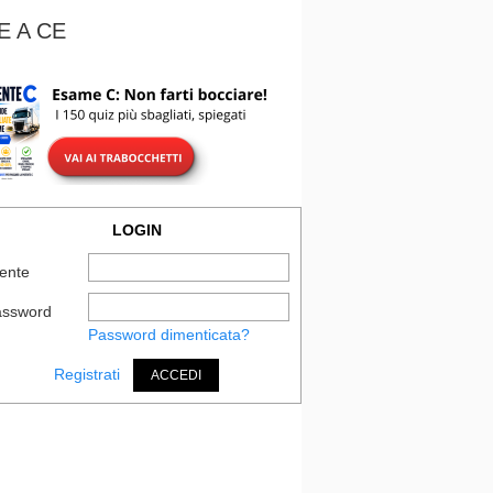
E A CE
LOGIN
ente
assword
Password dimenticata?
Registrati
ACCEDI