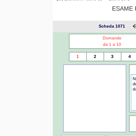
ESAME P
Scheda 1071
Domande
da 1 a 10
1
2
3
4
N
d
d