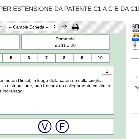
ER ESTENSIONE DA PATENTE C1 A C E DA C1
Domande
da 11 a 20
5
6
7
8
9
10
1
Ut
ei motori Diesel, in luogo della catena o della cinghia
ella distribuzione, può trovarsi un collegamento costituito
P
a ingranaggi