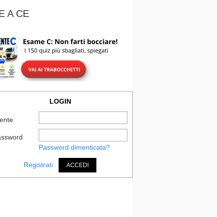
E A CE
LOGIN
ente
assword
Password dimenticata?
Registrati
ACCEDI