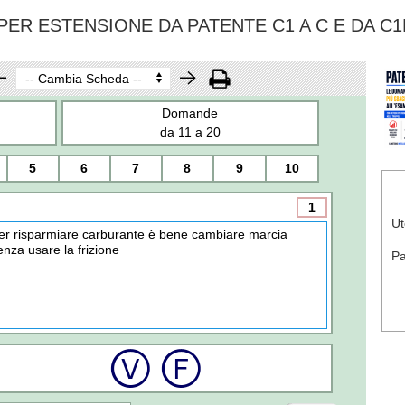
ER ESTENSIONE DA PATENTE C1 A C E DA C1
Domande
da 11 a 20
5
6
7
8
9
10
1
Ut
er risparmiare carburante è bene cambiare marcia
enza usare la frizione
P