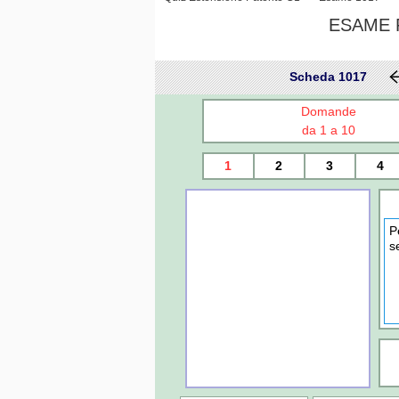
ESAME P
Scheda 1017
Domande
da 1 a 10
1
2
3
4
P
s