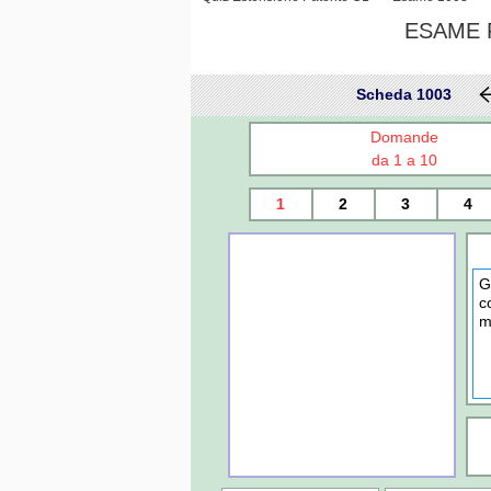
ESAME P
Scheda 1003
Domande
da 1 a 10
1
2
3
4
G
c
m