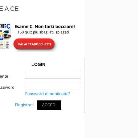
E A CE
LOGIN
ente
assword
Password dimenticata?
Registrati
ACCEDI