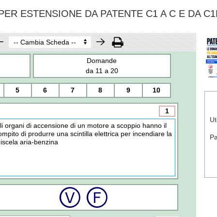
ER ESTENSIONE DA PATENTE C1 A C E DA C1
Domande
da 11 a 20
5
6
7
8
9
10
1
Ut
li organi di accensione di un motore a scoppio hanno il
ompito di produrre una scintilla elettrica per incendiare la
P
iscela aria-benzina