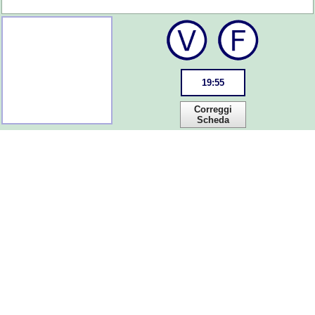
19
:
55
Correggi
Scheda