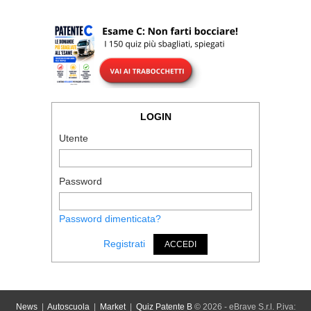
LOGIN
Utente
Password
Password dimenticata?
Registrati
ACCEDI
News
|
Autoscuola
|
Market
|
Quiz Patente B
© 2026 - eBrave S.r.l. P.iva: