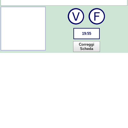
19
:
55
Correggi
Scheda