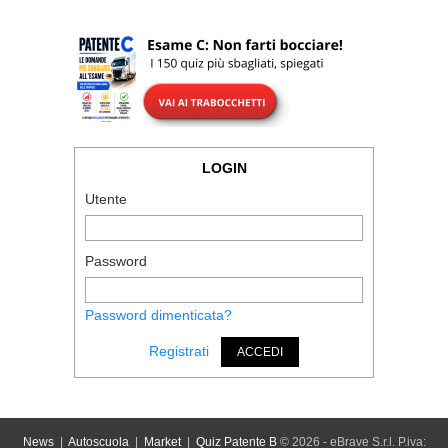
LOGIN
Utente
Password
Password dimenticata?
Registrati
ACCEDI
News
|
Autoscuola
|
Market
|
Quiz Patente B
© 2026 - eBrave S.r.l. P.iva: